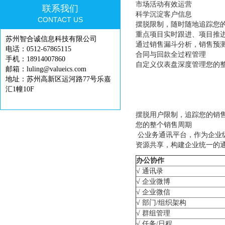
市场活动有效运营
联系我们
科学沉淀客户信息
CONTACT US
摆脱限制，随时随地追踪您
重点项目实时跟进、项目推
苏州智合诚信息科技有限公司
通过销售漏斗分析，销售预
电话：0512-67865115
合同与回款全过程管理
手机：18914007860
自定义仪表盘深度管理您的
邮箱：luling@valueics.com
地址：苏州高新区运河路77号乐嘉
汇1幢10F
摆脱用户限制，追踪您的销
您的整个销售周期
公业务通讯平台，作为企业
资源共享，构建企业统一的
办公协作
√ 通讯录
√ 企业微博
√ 企业微信
√ 部门/组织架构
√ 群组管理
√ 任务/日程