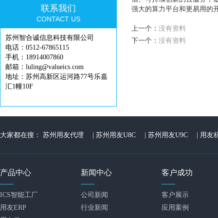
联系我们
强大的算力平台和更易用的
CONTACT US
上一个：
没有资料
苏州智合诚信息科技有限公司
下一个：
没有资料
电话：0512-67865115
手机：18914007860
邮箱：luling@valueics.com
地址：苏州高新区运河路77号乐嘉
汇1幢10F
大家都在搜：
苏州用友代理
|
苏州用友U8C
|
苏州用友U9C
|
用友
产品中心
新闻中心
客户成功
ICS智能工厂
公司新闻
客户展示
用友ERP
行业新闻
应用案例