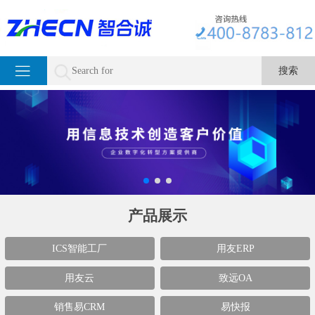
产品展示
ICS智能工厂
用友ERP
用友云
致远OA
销售易CRM
易快报