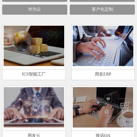
华为云
客户化定制
ICS智能工厂
用友ERP
用友云
致远OA