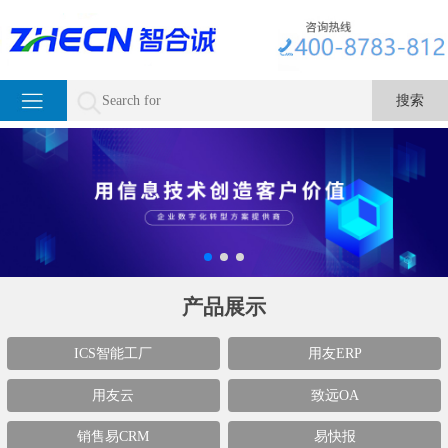
产品展示
ICS智能工厂
用友ERP
用友云
致远OA
销售易CRM
易快报