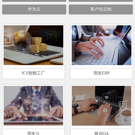
华为云
客户化定制
ICS智能工厂
用友ERP
用友云
致远OA