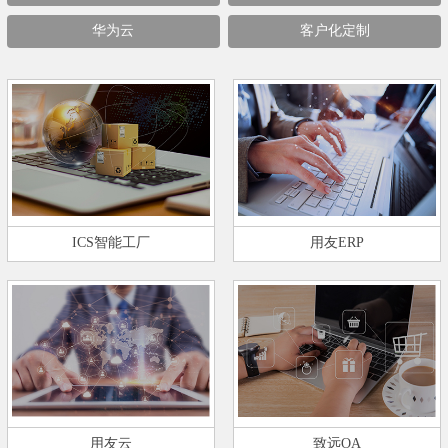
华为云
客户化定制
ICS智能工厂
用友ERP
用友云
致远OA