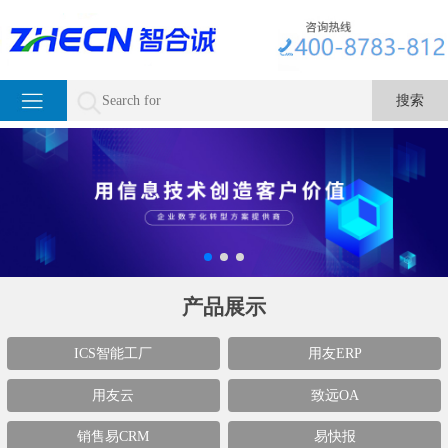
产品展示
ICS智能工厂
用友ERP
用友云
致远OA
销售易CRM
易快报