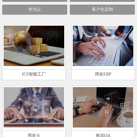
华为云
客户化定制
ICS智能工厂
用友ERP
用友云
致远OA