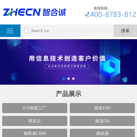
产品展示
ICS智能工厂
用友ERP
用友云
致远OA
销售易CRM
易快报