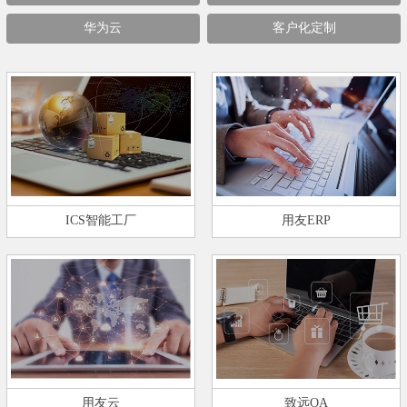
华为云
客户化定制
ICS智能工厂
用友ERP
用友云
致远OA