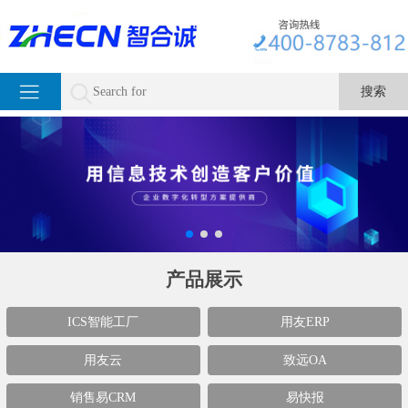
产品展示
ICS智能工厂
用友ERP
用友云
致远OA
销售易CRM
易快报