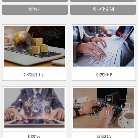
华为云
客户化定制
ICS智能工厂
用友ERP
用友云
致远OA