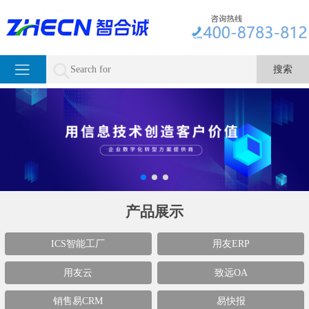
产品展示
ICS智能工厂
用友ERP
用友云
致远OA
销售易CRM
易快报