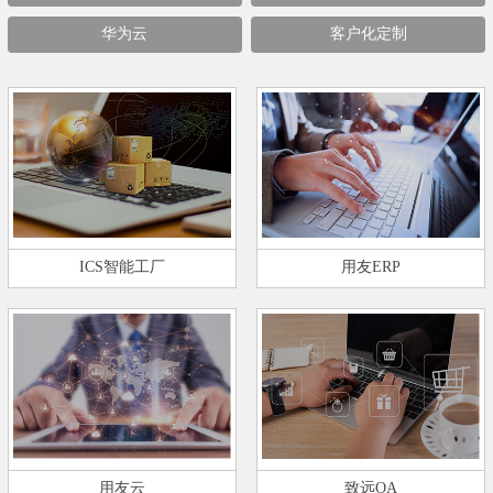
华为云
客户化定制
ICS智能工厂
用友ERP
用友云
致远OA