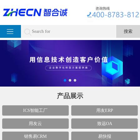
产品展示
ICS智能工厂
用友ERP
用友云
致远OA
销售易CRM
易快报