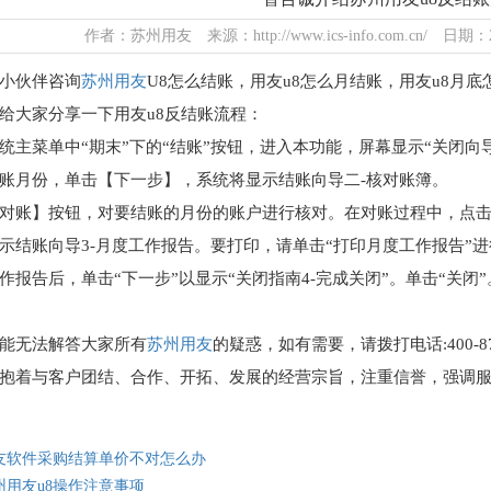
作者：苏州用友 来源：http://www.ics-info.com.cn/ 日期：20
小伙伴咨询
苏州用友
U8怎么结账，用友u8怎么月结账，用友u8月
给大家分享一下用友u8反结账流程：
菜单中“期末”下的“结账”按钮，进入本功能，屏幕显示“关闭向
月份，单击【下一步】，系统将显示结账向导二-核对账簿。
账】按钮，对要结账的月份的账户进行核对。在对账过程中，点击
示结账向导3-月度工作报告。要打印，请单击“打印月度工作报告”
告后，单击“下一步”以显示“关闭指南4-完成关闭”。单击“关闭
无法解答大家所有
苏州用友
的疑惑，如有需要，请拨打电话:400-
抱着与客户团结、合作、开拓、发展的经营宗旨，注重信誉，强调
友软件采购结算单价不对怎么办
州用友u8操作注意事项