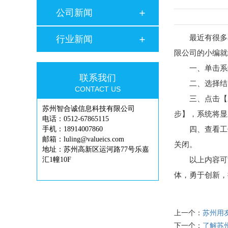
公司新闻
最近有很多
行业新闻
限公司的小编就
一、单击系统主
联系我们
二、选择结账
CONTACT US
三、点击【对
苏州智合诚信息科技有限公司
步】，系统将显
电话：0512-67865115
手机：18914007860
四、查看工作报
邮箱：luling@valueics.com
关闭。
地址：苏州高新区运河路77号乐嘉
汇1幢10F
以上内容可能
体，勇于创新，
上一个：
苏州用
下一个：
了解苏