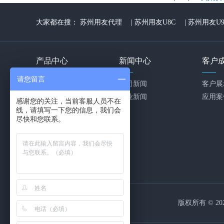
大家都在搜：
苏州用友代理
|
苏州用友U8C
|
苏州用友U9
产品中心
新闻中心
客户
请您留言
ICS智能工厂
公司新闻
客户展
用友ERP
行业新闻
应用案
感谢您的关注，当前客服人员不在
线，请填写一下您的信息，我们会
用友云
尽快和您联系。
致远OA
销售易CRM
易快报
华为云
客户化定制
版权所有 © 