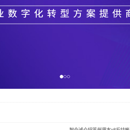
智合诚介绍苏州用友u8反结