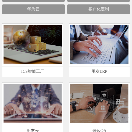
华为云
客户化定制
ICS智能工厂
用友ERP
用友云
致远OA