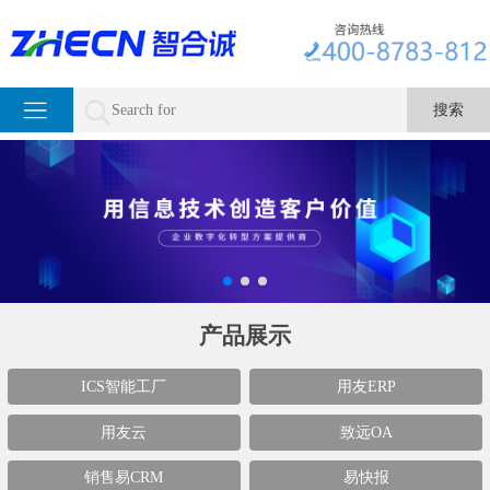
产品展示
ICS智能工厂
用友ERP
用友云
致远OA
销售易CRM
易快报