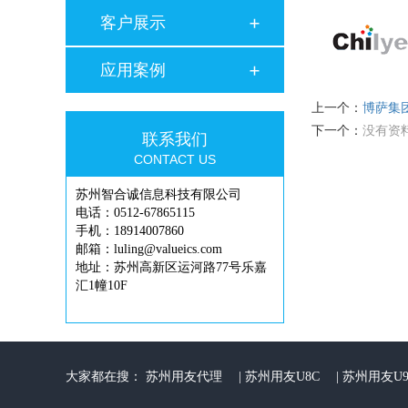
客户展示
应用案例
上一个：
博萨集
下一个：
没有资
联系我们
CONTACT US
苏州智合诚信息科技有限公司
电话：0512-67865115
手机：18914007860
邮箱：luling@valueics.com
地址：苏州高新区运河路77号乐嘉
汇1幢10F
大家都在搜：
苏州用友代理
|
苏州用友U8C
|
苏州用友U9