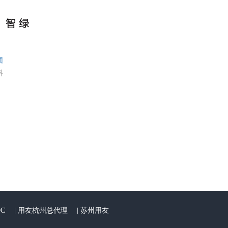
团
料
C
|
用友杭州总代理
|
苏州用友