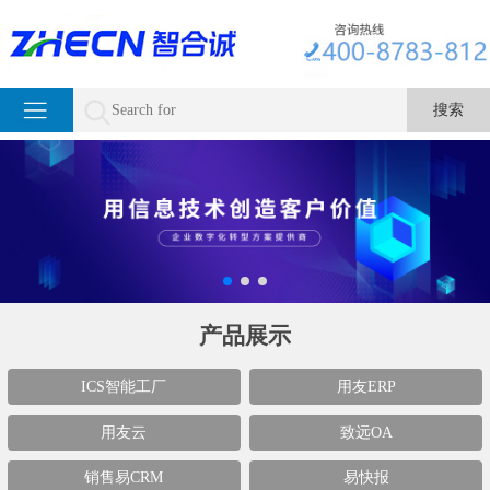
产品展示
ICS智能工厂
用友ERP
用友云
致远OA
销售易CRM
易快报