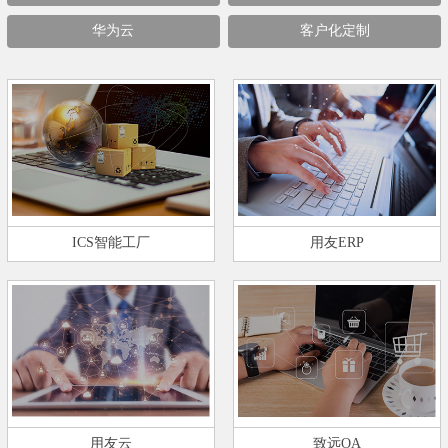
华为云
客户化定制
ICS智能工厂
用友ERP
用友云
致远OA